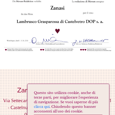
Zanasi Società Agricola s.s.
Questo sito utilizza cookie, anche di
terze parti, per migliorare l'esperienza
Via Settecani Cavidole, 53/A
(Località Cavidole)
41051
di navigazione. Se vuoi saperne di più
-
Castelnuovo Rangone
(MO)
Tel. 059537052
Fax.
clicca qui
. Chiudendo questo banner
acconsenti all'uso dei cookie.
059536458
Mail
info@zanasi.net