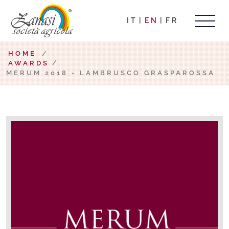
IT
EN
FR
HOME
/
AWARDS
MERUM 2018 - LAMBRUSCO GRASPAROSSA