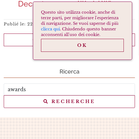
Decanter 2014 – World Wine
Awards – Argent
Questo sito utilizza cookie, anche di
terze parti, per migliorare l'esperienza
di navigazione. Se vuoi saperne di più
Publié le:
22/11/2014
clicca qui
. Chiudendo questo banner
acconsenti all'uso dei cookie.
CONTINUE READING
OK
Ricerca
RECHERCHE