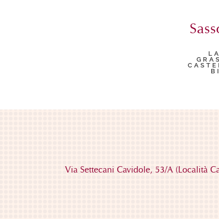
Sass
L
GRA
CASTE
B
Via Settecani Cavidole, 53/A
(Località C