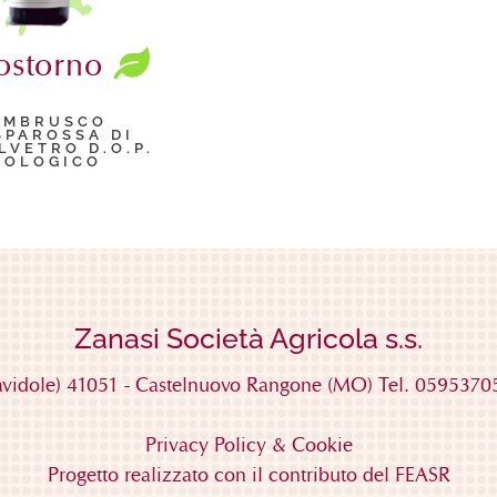
ostorno
AMBRUSCO
SPAROSSA DI
LVETRO D.O.P.
IOLOGICO
Zanasi Società Agricola s.s.
avidole)
41051
-
Castelnuovo Rangone
(MO)
Tel. 059537
Privacy Policy & Cookie
Progetto realizzato con il contributo del FEASR