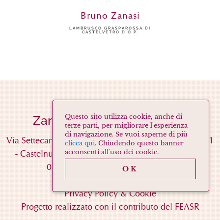
Bruno Zanasi
LAMBRUSCO GRASPAROSSA DI
CASTELVETRO D.O.P.
Zanasi Società Agricola s.s.
Questo sito utilizza cookie, anche di
terze parti, per migliorare l'esperienza
di navigazione. Se vuoi saperne di più
Via Settecani Cavidole, 53/A
(Località Cavidole)
41051
clicca qui
. Chiudendo questo banner
-
Castelnuovo Rangone
(MO)
Tel. 059537052
Fax.
acconsenti all'uso dei cookie.
059536458
Mail
info@zanasi.net
OK
Privacy Policy & Cookie
Progetto realizzato con il contributo del FEASR