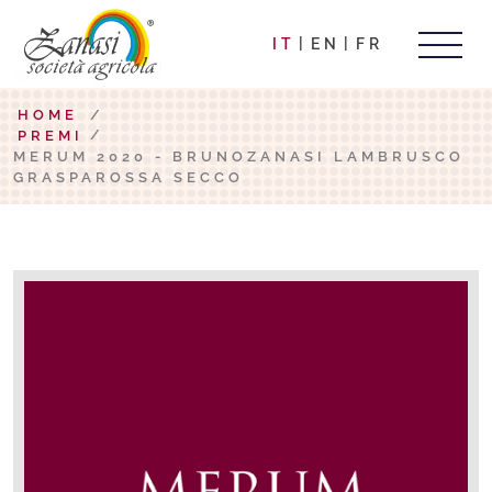
IT
EN
FR
HOME
/
PREMI
MERUM 2020 - BRUNOZANASI LAMBRUSCO
GRASPAROSSA SECCO