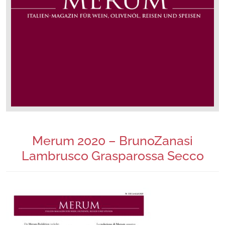
Merum 2020 – BrunoZanasi
Lambrusco Grasparossa Secco