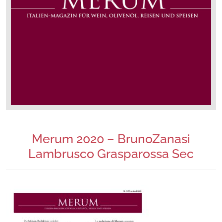
Merum 2020 – BrunoZanasi
Lambrusco Grasparossa Sec