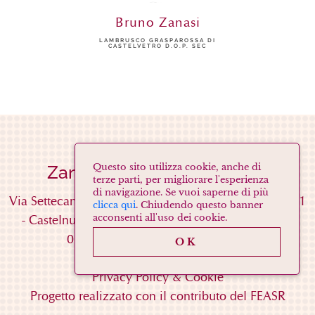
Bruno Zanasi
LAMBRUSCO GRASPAROSSA DI
CASTELVETRO D.O.P. SEC
Zanasi Società Agricola s.s.
Questo sito utilizza cookie, anche di
terze parti, per migliorare l'esperienza
di navigazione. Se vuoi saperne di più
Via Settecani Cavidole, 53/A
(Località Cavidole)
41051
clicca qui
. Chiudendo questo banner
-
Castelnuovo Rangone
(MO)
Tel. 059537052
Fax.
acconsenti all'uso dei cookie.
059536458
Mail
info@zanasi.net
OK
Privacy Policy & Cookie
Progetto realizzato con il contributo del FEASR