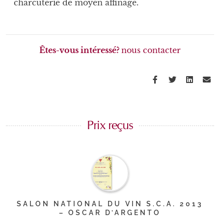
charcuterie de moyen affinage.
Êtes-vous intéressé?
nous contacter
Facebook
Twitter
Linke
Em
Prix reçus
SALON NATIONAL DU VIN S.C.A. 2013
– OSCAR D’ARGENTO